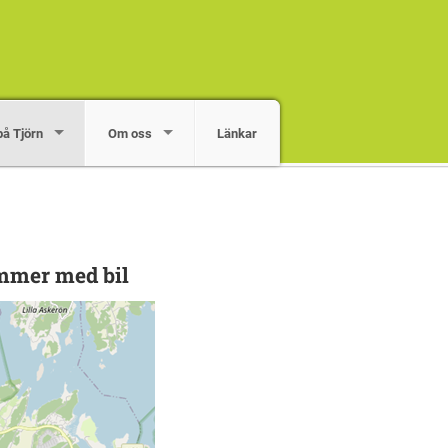
på Tjörn
Om oss
Länkar
ommer med bil